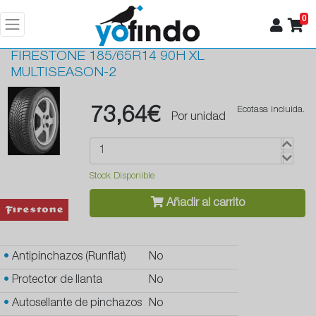
0
FIRESTONE
185/65R14 90H XL
MULTISEASON-2
73,64€
Ecotasa incluida.
Por unidad
Stock Disponible
Añadir al carrito
•
Antipinchazos (Runflat)
No
•
Protector de llanta
No
•
Autosellante de pinchazos
No