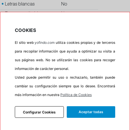
•
Letras blancas
No
•
Espuma antiruido
No
•
M+S
Si
COOKIES
•
Banda blanca
No
El sitio web
yofindo.com
utiliza cookies propias y de terceros
•
Si
para recopilar información que ayuda a optimizar su visita a
•
Calidad
QUALITY
sus páginas web. No se utilizarán las cookies para recoger
•
P.O.R.
No
información de carácter personal.
•
Oportunidad
No
Usted puede permitir su uso o rechazarlo, también puede
•
Etiqueta energética
Información Eprel
cambiar su configuración siempre que lo desee. Encontrará
más información en nuestra
Política de Cookies
INFORMACIÓN
Aceptar todas
Configurar Cookies
DESCRIPCIÓN
RECOMENDADO