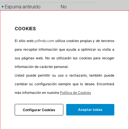
•
Espuma antiruido
No
•
M+S
Si
•
Banda blanca
No
COOKIES
•
No
El sitio web
yofindo.com
utiliza cookies propias y de terceros
•
Calidad
QUALITY
para recopilar información que ayuda a optimizar su visita a
•
P.O.R.
No
sus páginas web. No se utilizarán las cookies para recoger
•
Oportunidad
No
información de carácter personal.
•
Etiqueta energética
Información Eprel
Usted puede permitir su uso o rechazarlo, también puede
cambiar su configuración siempre que lo desee. Encontrará
más información en nuestra
Política de Cookies
INFORMACIÓN
Aceptar todas
Configurar Cookies
DESCRIPCIÓN
CARACTERÍSTICAS