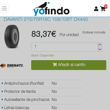
0
DAVANTI
215/70R16C 108/106T DX440
83,37€
Ecotasa incluida.
Por unidad
Stock Disponible
Añadir al carrito
•
Antipinchazos (Runflat)
No
•
Protector de llanta
No
•
Autosellante de pinchazos
No
•
Letras blancas
No