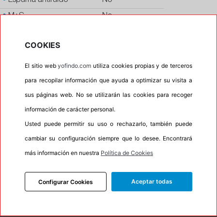
•
Espuma antiruido
No
•
M+S
No
•
Banda blanca
No
COOKIES
•
No
•
Calidad
QUALITY
El sitio web
yofindo.com
utiliza cookies propias y de terceros
para recopilar información que ayuda a optimizar su visita a
•
P.O.R.
No
sus páginas web. No se utilizarán las cookies para recoger
•
Oportunidad
No
información de carácter personal.
•
Etiqueta energética
Información Eprel
Usted puede permitir su uso o rechazarlo, también puede
cambiar su configuración siempre que lo desee. Encontrará
más información en nuestra
Política de Cookies
INFORMACIÓN
DESCRIPCIÓN
Aceptar todas
Configurar Cookies
CARACTERÍSTICAS
RECOMENDADO