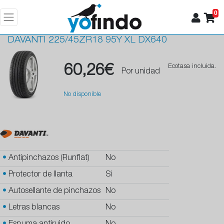
0
DAVANTI
225/45ZR18 95Y XL DX640
60,26€
Ecotasa incluida.
Por unidad
No disponible
•
Antipinchazos (Runflat)
No
•
Protector de llanta
Si
•
Autosellante de pinchazos
No
•
Letras blancas
No