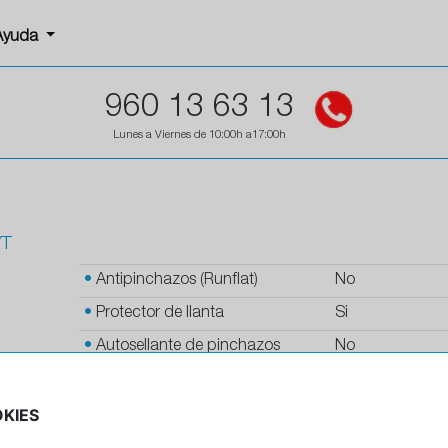
Ayuda
960 13 63 13
Lunes a Viernes de 10:00h a17:00h
/T
•
Antipinchazos (Runflat)
No
•
Protector de llanta
Si
•
Autosellante de pinchazos
No
•
Letras blancas
No
KIES
•
Espuma antiruido
No
•
M+S
Si