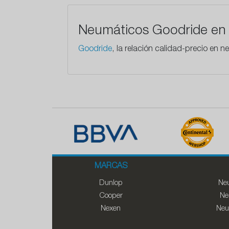
Neumáticos Goodride en 
Goodride
, la relación calidad-precio en
MARCAS
Dunlop
Neu
Cooper
Ne
Nexen
Neu