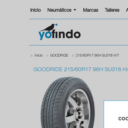
Inicio
Neumáticos
Marcas
Talleres
>
Inicio
>
GOODRIDE
>
215/60R17 96H SU318 H/T
GOODRIDE
215/60R17 96H SU318 H
COO