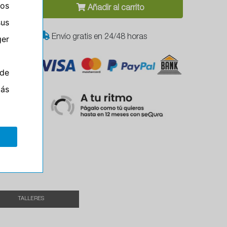
ros
Añadir al carrito
sus
Envío gratis en 24/48 horas
er
de
más
Campo
el
TALLERES