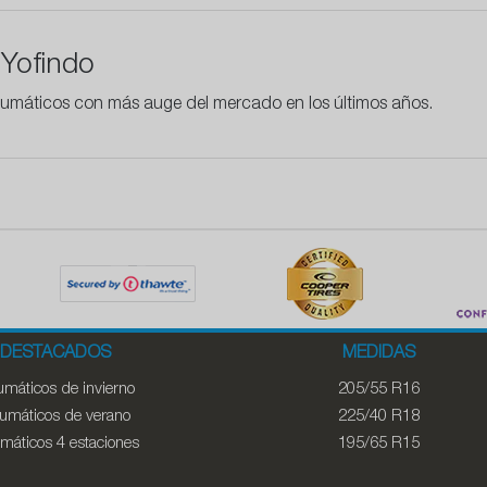
Yofindo
 neumáticos con más auge del mercado en los últimos años.
DESTACADOS
MEDIDAS
máticos de invierno
205/55 R16
umáticos de verano
225/40 R18
máticos 4 estaciones
195/65 R15