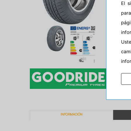
El 
para
pág
info
Ust
camb
info
INFORMACIÓN