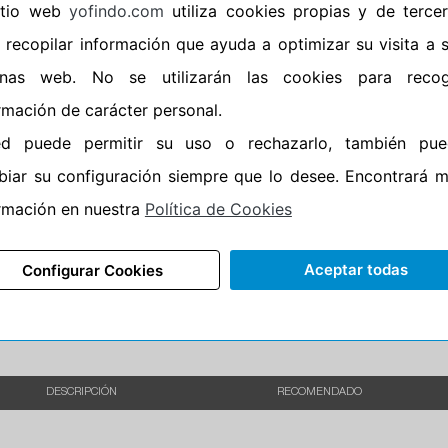
sitio web
yofindo.com
utiliza cookies propias y de terce
•
Banda blanca
No
 recopilar información que ayuda a optimizar su visita a 
•
No
inas web. No se utilizarán las cookies para recog
•
Calidad
BUDGET
rmación de carácter personal.
•
P.O.R.
No
ed puede permitir su uso o rechazarlo, también pue
•
Oportunidad
No
iar su configuración siempre que lo desee. Encontrará 
rmación en nuestra
Política de Cookies
85%
15%
Carretera
Aceptar todas
Configurar Cookies
•
Etiqueta energética
Información Epr
DESCRIPCIÓN
RECOMENDADO