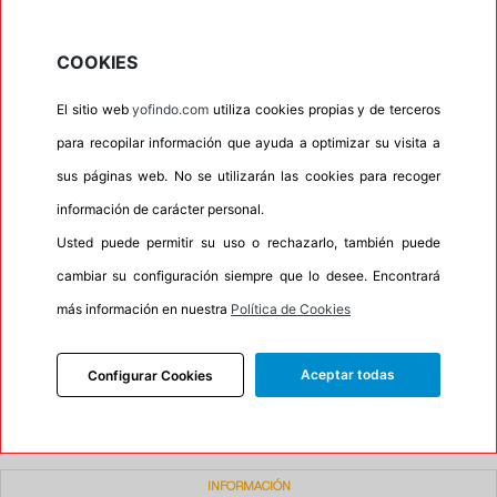
•
Espuma antiruido
No
COOKIES
•
M+S
Si
•
Banda blanca
No
El sitio web
yofindo.com
utiliza cookies propias y de terceros
para recopilar información que ayuda a optimizar su visita a
•
No
sus páginas web. No se utilizarán las cookies para recoger
•
Calidad
BUDGET
información de carácter personal.
•
P.O.R.
No
Usted puede permitir su uso o rechazarlo, también puede
•
Oportunidad
No
cambiar su configuración siempre que lo desee. Encontrará
más información en nuestra
Política de Cookies
50%
50%
Carretera
Campo
Aceptar todas
Configurar Cookies
•
Etiqueta energética
Información Eprel
INFORMACIÓN