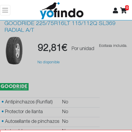
0
GOODRIDE
225/75R16LT 115/112Q SL369
RADIAL A/T
92,81€
Ecotasa incluida.
Por unidad
No disponible
•
Antipinchazos (Runflat)
No
•
Protector de llanta
No
•
Autosellante de pinchazos
No
•
Letras blancas
No