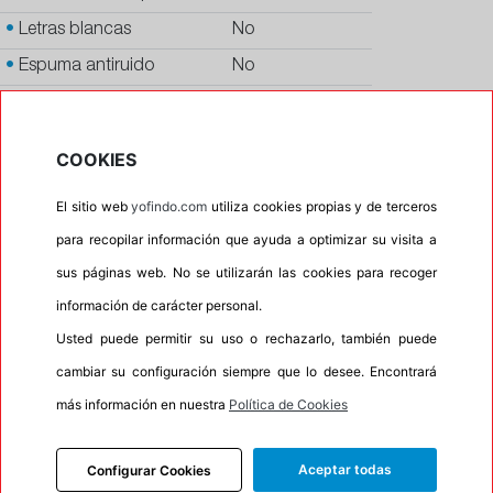
•
Letras blancas
No
•
Espuma antiruido
No
•
M+S
No
•
Banda blanca
No
COOKIES
•
No
El sitio web
yofindo.com
utiliza cookies propias y de terceros
•
Calidad
PREMIUM
para recopilar información que ayuda a optimizar su visita a
•
P.O.R.
No
sus páginas web. No se utilizarán las cookies para recoger
•
Oportunidad
No
información de carácter personal.
•
Etiqueta energética
Información Eprel
Usted puede permitir su uso o rechazarlo, también puede
cambiar su configuración siempre que lo desee. Encontrará
más información en nuestra
Política de Cookies
INFORMACIÓN
DESCRIPCIÓN
Aceptar todas
Configurar Cookies