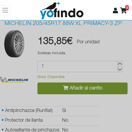
0
MICHELIN
205/45R17 88W XL PRIMACY-3 ZP
135,85€
Por unidad
Ecotasa incluida.
Stock Disponible
Añadir al carrito
•
Antipinchazos (Runflat)
Si
•
Protector de llanta
No
•
Autosellante de pinchazos
No