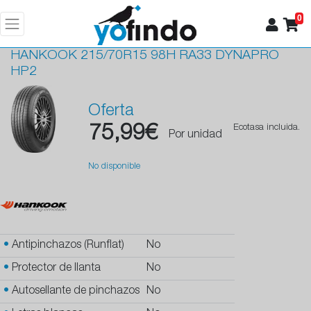
0
HANKOOK
215/70R15 98H RA33 DYNAPRO
HP2
Oferta
75,99€
Ecotasa incluida.
Por unidad
No disponible
•
Antipinchazos (Runflat)
No
•
Protector de llanta
No
•
Autosellante de pinchazos
No