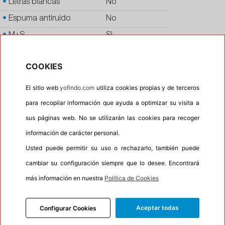
•
Letras blancas
No
•
Espuma antiruido
No
•
M+S
Si
•
Banda blanca
No
COOKIES
•
No
•
Calidad
QUALITY
El sitio web
yofindo.com
utiliza cookies propias y de terceros
•
P.O.R.
No
para recopilar información que ayuda a optimizar su visita a
sus páginas web. No se utilizarán las cookies para recoger
•
Oportunidad
No
información de carácter personal.
Usted puede permitir su uso o rechazarlo, también puede
90%
10%
cambiar su configuración siempre que lo desee. Encontrará
Carretera
Campo
•
Etiqueta energética
Información Eprel
más información en nuestra
Política de Cookies
Aceptar todas
Configurar Cookies
INFORMACIÓN