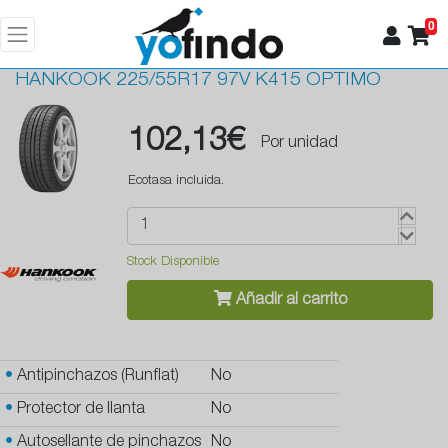
0
HANKOOK
225/55R17 97V K415 OPTIMO
102,13€
Por unidad
Ecotasa incluida.
Stock Disponible
Añadir al carrito
•
Antipinchazos (Runflat)
No
•
Protector de llanta
No
•
Autosellante de pinchazos
No