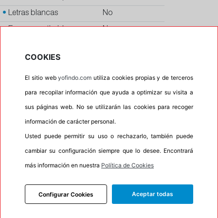
•
Letras blancas
No
•
Espuma antiruido
No
•
M+S
No
COOKIES
•
Banda blanca
No
El sitio web
yofindo.com
utiliza cookies propias y de terceros
•
No
para recopilar información que ayuda a optimizar su visita a
•
Calidad
QUALITY
sus páginas web. No se utilizarán las cookies para recoger
•
P.O.R.
No
información de carácter personal.
•
Oportunidad
No
Usted puede permitir su uso o rechazarlo, también puede
•
Etiqueta energética
Información Eprel
cambiar su configuración siempre que lo desee. Encontrará
más información en nuestra
Política de Cookies
INFORMACIÓN
Aceptar todas
Configurar Cookies
DESCRIPCIÓN