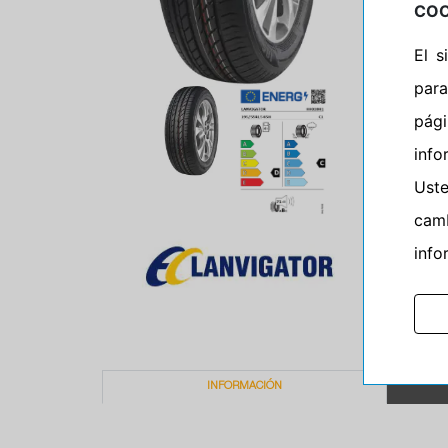
COO
El 
para
pág
info
Ust
camb
info
INFORMACIÓN