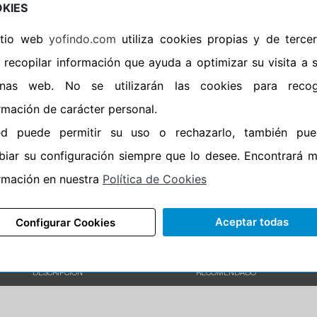
KIES
•
Banda blanca
No
sitio web
yofindo.com
utiliza cookies propias y de terce
•
No
 recopilar información que ayuda a optimizar su visita a 
•
Calidad
BUDGET
inas web. No se utilizarán las cookies para recog
•
P.O.R.
No
rmación de carácter personal.
•
Oportunidad
No
ed puede permitir su uso o rechazarlo, también pue
•
Etiqueta energética
Información Epr
iar su configuración siempre que lo desee. Encontrará 
rmación en nuestra
Política de Cookies
Aceptar todas
Configurar Cookies
DESCRIPCIÓN
RECOMENDADO