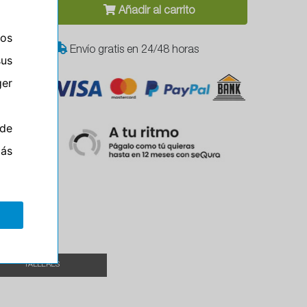
Añadir al carrito
ros
Envío gratis en 24/48 horas
sus
er
de
el
más
TALLERES