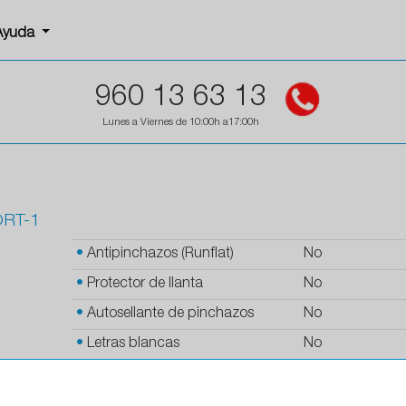
Ayuda
960 13 63 13
Lunes a Viernes de 10:00h a17:00h
RT-1
•
Antipinchazos (Runflat)
No
•
Protector de llanta
No
•
Autosellante de pinchazos
No
•
Letras blancas
No
•
Espuma antiruido
No
•
M+S
Si