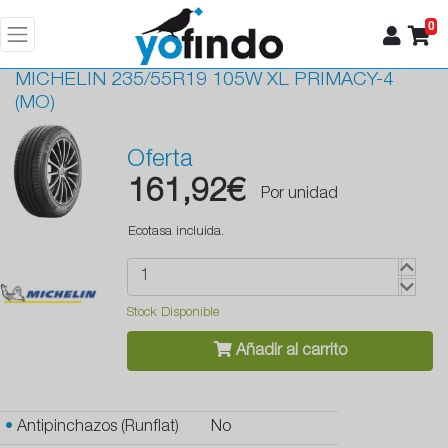
0
MICHELIN
235/55R19 105W XL PRIMACY-4
(MO)
Oferta
161,92€
Por unidad
Ecotasa incluida.
Stock Disponible
Añadir al carrito
•
Antipinchazos (Runflat)
No