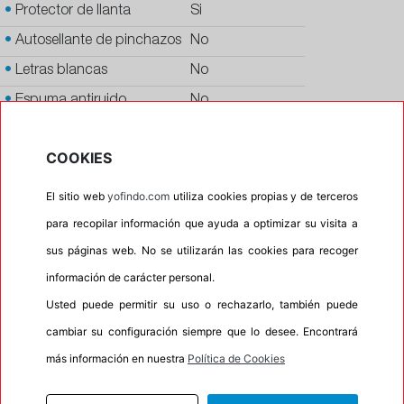
•
Protector de llanta
Si
•
Autosellante de pinchazos
No
•
Letras blancas
No
•
Espuma antiruido
No
•
M+S
No
COOKIES
•
Banda blanca
No
•
No
El sitio web
yofindo.com
utiliza cookies propias y de terceros
•
Calidad
PREMIUM
para recopilar información que ayuda a optimizar su visita a
•
P.O.R.
No
sus páginas web. No se utilizarán las cookies para recoger
información de carácter personal.
•
Oportunidad
No
Usted puede permitir su uso o rechazarlo, también puede
•
Homologación
MERCEDES
cambiar su configuración siempre que lo desee. Encontrará
•
Etiqueta energética
Información Eprel
más información en nuestra
Política de Cookies