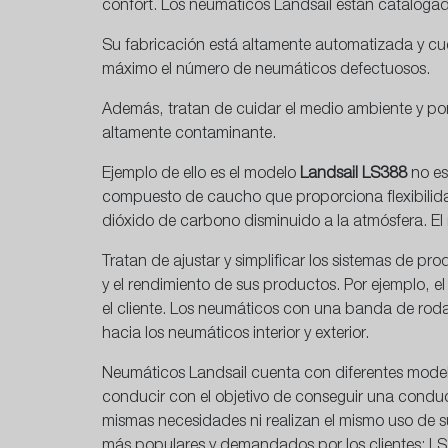
confort. Los neumáticos Landsail están catalogado
Su fabricación está altamente automatizada y cue
máximo el número de neumáticos defectuosos.
Además, tratan de cuidar el medio ambiente y por 
altamente contaminante.
Ejemplo de ello es el modelo
Landsail LS388
no es
compuesto de caucho que proporciona flexibilid
dióxido de carbono disminuido a la atmósfera. E
Tratan de ajustar y simplificar los sistemas de pr
y el rendimiento de sus productos. Por ejemplo, 
el cliente. Los neumáticos con una banda de rodam
hacia los neumáticos interior y exterior.
Neumáticos Landsail cuenta con diferentes model
conducir con el objetivo de conseguir una condu
mismas necesidades ni realizan el mismo uso de sus
más populares y demandados por los clientes: L