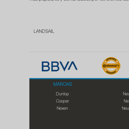
LANDSAIL
MARCAS
Dunlop
Neu
Cooper
Ne
Nexen
Neu