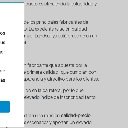
ía de los conductores ofreciendo la estabilidad y
China y uno de los principales fabricantes de
les fábricas. La excelente relación calidad
ros
ntados. Además, Landsail ya está presente en un
sus
 por internet.
er
aca por ser un fabricante que apuesta por la
de
neumáticos de primera calidad, que cumplan con
más
máxima transparencia y atractivo para los clientes.
e y poco ruido en la carretera, por lo que
staca por el elevado índice de insonoridad tanto
s.
nuación. Muestran una relación
calidad-precio
o en distintos escenarios y aportan un elevado