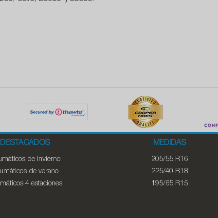
DESTACADOS
MEDIDAS
máticos de invierno
205/55 R16
umáticos de verano
225/40 R18
máticos 4 estaciones
195/65 R15