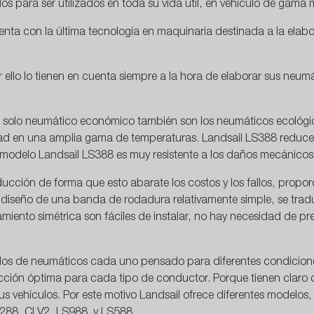
s para ser utilizados en toda su vida útil, en vehículo de gama 
nta con la última tecnología en maquinaria destinada a la elabo
ello lo tienen en cuenta siempre a la hora de elaborar sus neum
 solo neumático económico también son los neumáticos ecológic
ad en una amplia gama de temperaturas. Landsail LS388 reduce
l modelo Landsail LS388 es muy resistente a los daños mecánico
oducción de forma que esto abarate los costos y los fallos, propo
el diseño de una banda de rodadura relativamente simple, se tra
iento simétrica son fáciles de instalar, no hay necesidad de pre
os de neumáticos cada uno pensado para diferentes condiciones
cción óptima para cada tipo de conductor. Porque tienen claro 
 vehículos. Por este motivo Landsail ofrece diferentes modelos, e
S288, CLV2, LS988
y LS588.