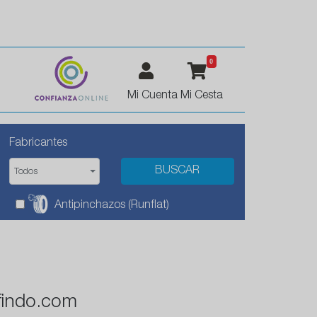
0
Mi Cuenta
Mi Cesta
Fabricantes
Todos
Antipinchazos (Runflat)
findo.com