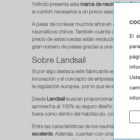
Yofindo presenta esta
marca de neumáticos Chin
el confort necesarios a un precio asequible.
COO
A pesar de no llevar muchos años en el sector, lo
neumáticos chinos. También cuenta con presencia 
El 
precio de estas ruedas están revolucionando el 
para
gran número de países gracias a una estrategia ag
pág
Sobre Landsail
info
Si por algo destaca este fabricante es por su gra
Ust
innovación y el concepto de empresa 4.0. Traba
camb
la regulación europea, por lo que se esfuerzan por
info
Desde
Landsail
buscan proporcionar sensaciones a
aprovecha al 100% su seguro diseño para aportar u
fuera como dentro del habitáculo, con el que el c
Entre las características de los neumáticos Lan
excelente
. Además, cuentan con una gran durabili