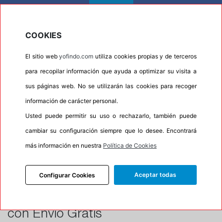
Costes de envío
COOKIES
En Yofindo tenemos
los neumáticos más baratos
y además los
El sitio web
yofindo.com
utiliza cookies propias y de terceros
gastos de envío son completamente GRATUITOS
en península y
Balerares sin importar el importe del pedido ni la cantidad de
para recopilar información que ayuda a optimizar su visita a
neumáticos adquiridos. El coste del envío será 0 para envíos en
sus páginas web. No se utilizarán las cookies para recoger
península y Baleares.
información de carácter personal.
¿Buscas neumáticos de calidad a precios asequibles y con la
Usted puede permitir su uso o rechazarlo, también puede
comodidad de recibirlos directamente en tu casa sin costes extra?
¡Tu búsqueda termina aquí! En Yofindo, nos enorgullecemos de
cambiar su configuración siempre que lo desee. Encontrará
ofrecer una amplia gama de neumáticos a precios competitivos, con
más información en nuestra
Política de Cookies
la ventaja añadida de que los gastos de envío son completamente
GRATIS en la península y Baleares. Sí, has leído bien: coste de envío
cero, sin importar el importe de tu pedido ni la cantidad de
Aceptar todas
Configurar Cookies
neumáticos que necesites.
Compra Neumáticos Baratos Online
con Envío Gratis