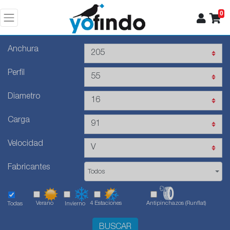
0
Anchura
Perfil
Diametro
Carga
Velocidad
Fabricantes
Todos
Verano
4 Estaciones
Antipinchazos (Runflat)
Todas
Invierno