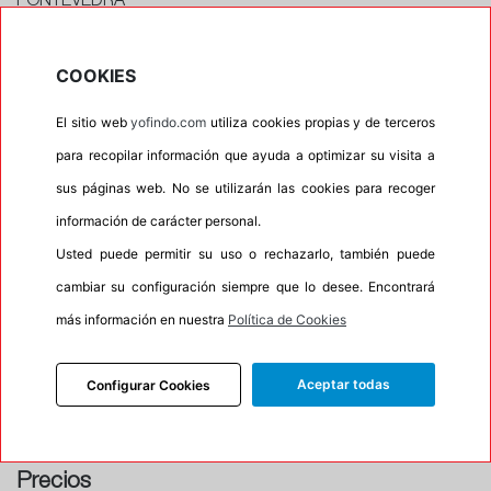
PONTEVEDRA
Pontevedra
CONTACTAR CON EL TALLER
COOKIES
Horario
El sitio web
yofindo.com
utiliza cookies propias y de terceros
Horario de apertura: 00:00
para recopilar información que ayuda a optimizar su visita a
Horario de Cierre: 23:59
sus páginas web. No se utilizarán las cookies para recoger
información de carácter personal.
Aviso importante:
Le recordamos que nuestros
Usted puede permitir su uso o rechazarlo, también puede
talleres son centros de montaje, no de recogida. Si
cambiar su configuración siempre que lo desee. Encontrará
escoge uno de ellos como dirección entrega esta
acción lleva implícita el servicio de montaje de sus
más información en nuestra
Política de Cookies
neumáticos. En caso contrario su pedido no podrá
ser entregado.
Aceptar todas
Configurar Cookies
Precios